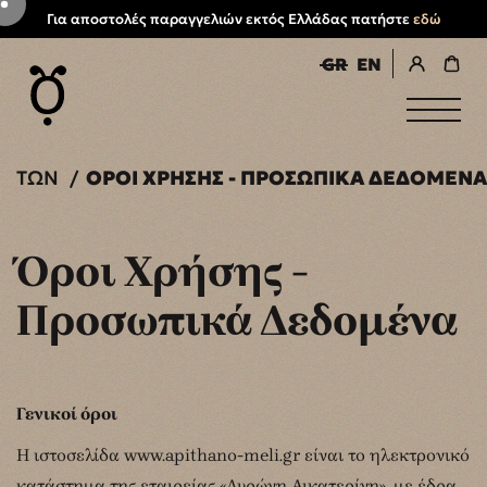
Για αποστολές παραγγελιών εκτός Ελλάδας πατήστε
εδώ
GR
EN
εγγραφή/σύνδεση
ΌΝΤΩΝ
ΌΡΟΙ ΧΡΉΣΗΣ - ΠΡΟΣΩΠΙΚΆ ΔΕΔΟΜΈΝΑ
Όροι Χρήσης -
Προσωπικά Δεδομένα
Γενικοί όροι
H ιστοσελίδα www.apithano-meli.gr είναι το ηλεκτρονικό
κατάστημα της εταιρείας «Λυρώνη Αικατερίνη», με έδρα