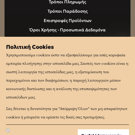
Τρόποι Πληρωμής
Τρόποι Παράδοσης
Επιστροφές Προϊόντων
Όροι Χρήσης - Προσωπικά Δεδομένα
Επικοινωνία
Πολιτική Cookies
Cookies
Χρησιμοποιούμε cookies ώστε να εξασφαλίσουμε για εσάς κορυφαία
εμπειρία πλοήγησης στην ιστοσελίδα μας. Σκοπός των cookies είναι η
ακολουθήστε μας
σωστή λειτουργία της ιστοσελίδας μας, η εξατομίκευση του
περιεχομένου και των διαφημίσεων, η παροχή λειτουργιών μέσων
κοινωνικής δικτύωσης και η ανάλυση της επισκεψιμότητας των
ιστοσελίδων μας.
Σας δίνεται η δυνατότητα για "Απόρριψη Όλων" των μη απαραίτητων
cookies ή μπορείτε να ορίσετε τις δικές σας προτιμήσεις.
Copyright 2021. All rights reserved
Design by
ipsumdesign
. Development by Aris Pitaridis