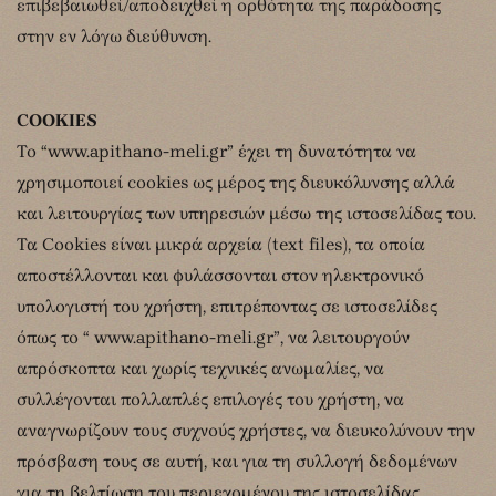
επιβεβαιωθεί/αποδειχθεί η ορθότητα της παράδοσης
στην εν λόγω διεύθυνση.
COOKIES
Το “www.apithano-meli.gr” έχει τη δυνατότητα να
χρησιμοποιεί cookies ως μέρος της διευκόλυνσης αλλά
και λειτουργίας των υπηρεσιών μέσω της ιστοσελίδας του.
Τα Cookies είναι μικρά αρχεία (text files), τα οποία
αποστέλλονται και φυλάσσονται στον ηλεκτρονικό
υπολογιστή του χρήστη, επιτρέποντας σε ιστοσελίδες
όπως το “ www.apithano-meli.gr”, να λειτουργούν
απρόσκοπτα και χωρίς τεχνικές ανωμαλίες, να
συλλέγονται πολλαπλές επιλογές του χρήστη, να
αναγνωρίζουν τους συχνούς χρήστες, να διευκολύνουν την
πρόσβαση τους σε αυτή, και για τη συλλογή δεδομένων
για τη βελτίωση του περιεχομένου της ιστοσελίδας.